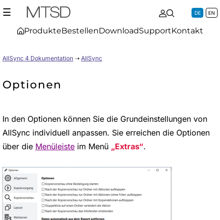
☰
DE
EN
Produkte
Bestellen
Download
Support
Kontakt
AllSync 4 Dokumentation
➝
AllSync
Optionen
In den Optionen können Sie die Grundeinstellungen von
AllSync individuell anpassen. Sie erreichen die Optionen
über die
Menüleiste
im Menü
Extras
.