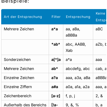
Beispiele:
Keine
Art der Entsprechung
Filter
Entsprechung
Entsp
Mehrere Zeichen
a*a
aa, aBa,
aBC
aBBBa
*ab*
abc, AABB,
aZb, 
Xab
Sonderzeichen
a[*]a
a*a
aaa
Mehrere Zeichen
ab*
abcdefg, abc
cab, 
Einzelne Zeichen
a?a
aaa, a3a, aBa
aBBBa
Einzelne Ziffern
a#a
a0a, a1a, a2a
aaa, a
Zeichenbereich
[a-z]
f, p, j
2, &
Außerhalb des Bereichs
[!a-
9, &, %
b, a