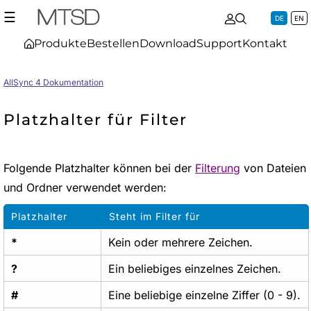
☰
DE
EN
Produkte
Bestellen
Download
Support
Kontakt
AllSync 4 Dokumentation
Platzhalter für Filter
Folgende Platzhalter können bei der
Filterung
von Dateien
und Ordner verwendet werden:
Platzhalter
Steht im Filter für
*
Kein oder mehrere Zeichen.
?
Ein beliebiges einzelnes Zeichen.
#
Eine beliebige einzelne Ziffer (0 - 9).