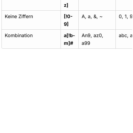
z]
Keine Ziffern
[!0-
A, a, &, ~
0, 1, 9
9]
Kombination
a[!b-
An9, az0,
abc, a
m]#
a99