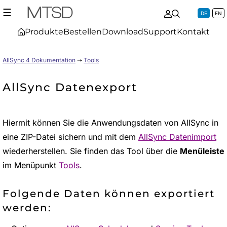
☰
DE
EN
Produkte
Bestellen
Download
Support
Kontakt
AllSync 4 Dokumentation
➝
Tools
AllSync Datenexport
Hiermit können Sie die Anwendungsdaten von AllSync in
eine ZIP-Datei sichern und mit dem
AllSync Datenimport
wiederherstellen. Sie finden das Tool über die
Menüleiste
im Menüpunkt
Tools
.
Folgende Daten können exportiert
werden: