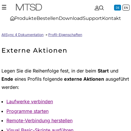
☰
DE
EN
Produkte
Bestellen
Download
Support
Kontakt
AllSync 4 Dokumentation
➝
Profil-Eigenschaften
Externe Aktionen
Legen Sie die Reihenfolge fest, in der beim
Start
und
Ende
eines Profils folgende
externe Aktionen
ausgeführt
werden:
Laufwerke verbinden
Programme starten
Remote-Verbindung herstellen
Visual Basic-Skripte ausführen