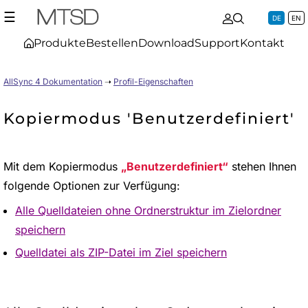
☰
DE
EN
Produkte
Bestellen
Download
Support
Kontakt
AllSync 4 Dokumentation
➝
Profil-Eigenschaften
Kopiermodus 'Benutzerdefiniert'
Mit dem Kopiermodus
Benutzerdefiniert
stehen Ihnen
folgende Optionen zur Verfügung:
Alle Quelldateien ohne Ordnerstruktur im Zielordner
speichern
Quelldatei als ZIP-Datei im Ziel speichern